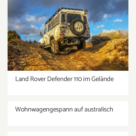
Suche
nach:
LAND ROVER DEFENDER 110 IM GELÄNDE
Land Rover Defender 110 im Gelände
WOHNWAGENGESPANN AUF AUSTRALISCH
Wohnwagengespann auf australisch