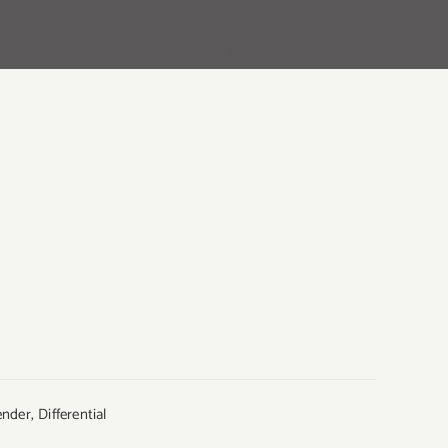
erübung
soll die Arbeitsweise des Differential
ender
,
Differential