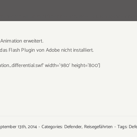
anenten Allrad mit Mitteldifferentialsperre. Die folgende
Fing
 Animation erweitert.
 das Flash Plugin von Adobe nicht installiert.
ion_differential.swf‘ width=’980′ height=’800′]
eptember 13th, 2014
-
Categories:
Defender
,
Reisegefährten
-
Tags:
Def