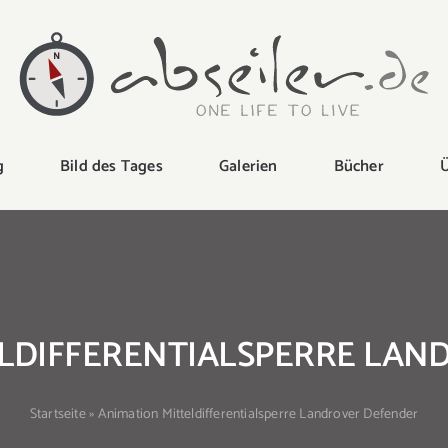
g
Bild des Tages
Galerien
Bücher
Ü
ELDIFFERENTIALSPERRE LAN
Startseite
»
Animation Mitteldifferentialsperre Landrover Defender