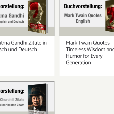
MARK TWAIN QUOTE
TMA GANDHI ZITATE IN
TIMELESS WISDOM A
GLISCH UND DEUTSCH
HUMOR FOR EVER
GENERATION
tma Gandhi Zitate in
Mark Twain Quotes –
isch und Deutsch
Timeless Wisdom an
Humor for Every
Generation
TON CHURCHILL – ÜBER
 SEINER BESTEN ZITATE