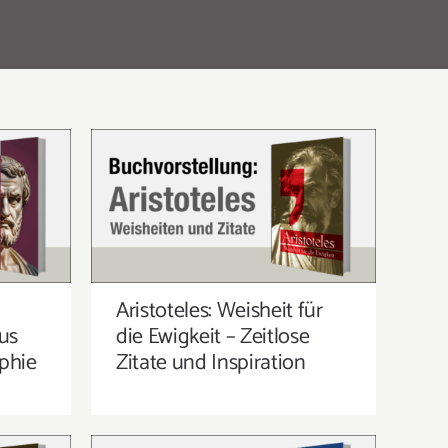
R –
ARISTOTELES: WEISHEIT FÜR
 AUS
DIE EWIGKEIT – ZEITLOSE
OPHIE
ZITATE UND INSPIRATION
–
Aristoteles: Weisheit für
aus
die Ewigkeit – Zeitlose
ophie
Zitate und Inspiration