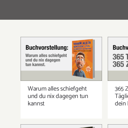
WARUM ALLES SCHIEFGEHT
365
UND DU NIX DAGEGEN TUN
TÄG
KANNST
Warum alles schiefgeht
365 Z
und du nix dagegen tun
Tägli
kannst
dein