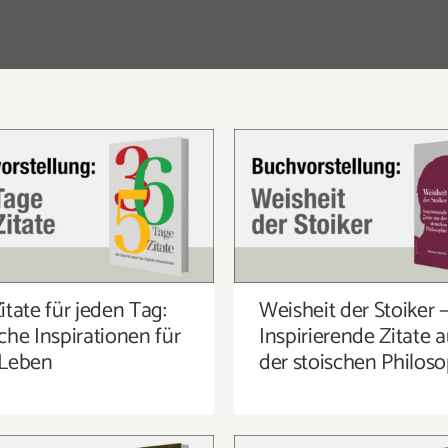
 ZITATE FÜR JEDEN TAG:
WEISHEIT DER STOIKE
LICHE INSPIRATIONEN
INSPIRIERENDE ZITATE
FÜR DEIN LEBEN
DER STOISCHEN PHILOS
itate für jeden Tag:
Weisheit der Stoiker 
che Inspirationen für
Inspirierende Zitate 
 Leben
der stoischen Philos