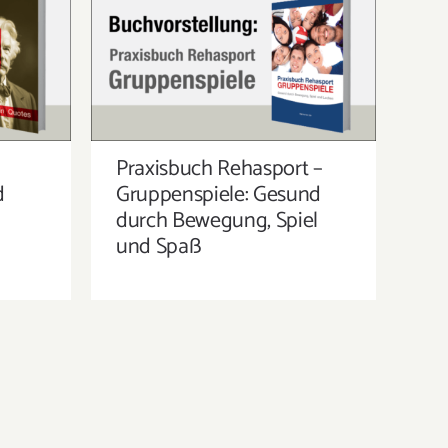
S –
PRAXISBUCH REHASPORT –
ND
GRUPPENSPIELE: GESUND
Y
DURCH BEWEGUNG, SPIEL UND
SPASS
Praxisbuch Rehasport –
d
Gruppenspiele: Gesund
durch Bewegung, Spiel
und Spaß