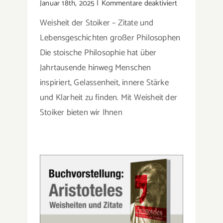
für
Januar 18th, 2025
|
Kommentare deaktiviert
Weisheit
Weisheit der Stoiker – Zitate und
der
Stoiker
Lebensgeschichten großer Philosophen
–
Die stoische Philosophie hat über
Inspirierende
Jahrtausende hinweg Menschen
Zitate
aus
inspiriert, Gelassenheit, innere Stärke
der
und Klarheit zu finden. Mit Weisheit der
stoischen
Stoiker bieten wir Ihnen
Philosophie