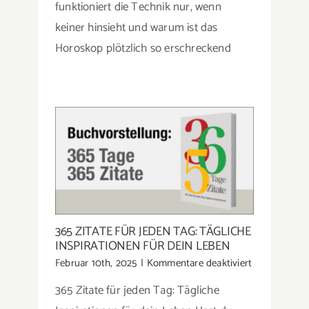
funktioniert die Technik nur, wenn
nix
dagegen
keiner hinsieht und warum ist das
tun
Horoskop plötzlich so erschreckend
kannst
365 ZITATE FÜR JEDEN TAG: TÄGLICHE
INSPIRATIONEN FÜR DEIN LEBEN
für
Februar 10th, 2025
|
Kommentare deaktiviert
365
365 Zitate für jeden Tag: Tägliche
Zitate
für