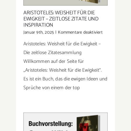
ARISTOTELES: WEISHEIT FÜR DIE
EWIGKEIT – ZEITLOSE ZITATE UND
INSPIRATION
für
Januar 9th, 2025
|
Kommentare deaktiviert
Aristoteles:
Aristoteles: Weisheit für die Ewigkeit –
Weisheit
für
Die zeitlose Zitatesammlung
die
Willkommen auf der Seite für
Ewigkeit
„Aristoteles: Weisheit für die Ewigkeit“.
–
Zeitlose
Es ist ein Buch, das die ewigen Ideen und
Zitate
Sprüche von einem der top
und
Inspiration