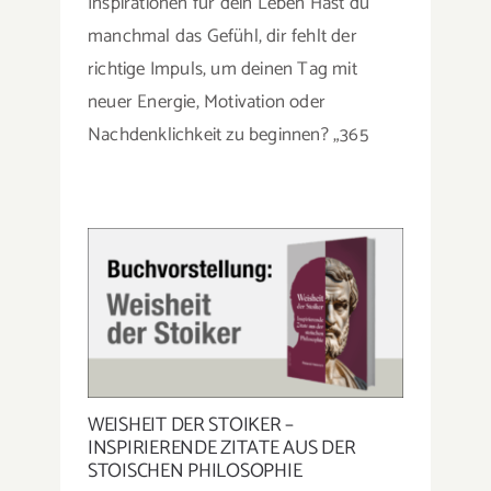
Inspirationen für dein Leben Hast du
jeden
manchmal das Gefühl, dir fehlt der
Tag:
richtige Impuls, um deinen Tag mit
Tägliche
Inspirationen
neuer Energie, Motivation oder
für
Nachdenklichkeit zu beginnen? „365
dein
Leben
WEISHEIT DER STOIKER –
INSPIRIERENDE ZITATE AUS DER
STOISCHEN PHILOSOPHIE