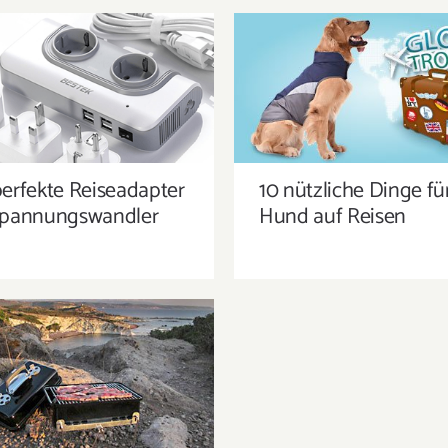
PERFEKTE REISEADAPTER
10 NÜTZLICHE DINGE FÜ
 SPANNUNGSWANDLER
HUND AUF REISEN
perfekte Reiseadapter
10 nützliche Dinge fü
Spannungswandler
Hund auf Reisen
UNSER REISEGRILL –
RWEGS GRILLEN WIE EIN
PROFI