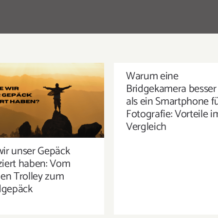
Warum eine
Bridgekamera besser 
E WIR UNSER GEPÄCK
als ein Smartphone fü
DUZIERT HABEN: VOM
Fotografie: Vorteile i
ESIGEN TROLLEY ZUM
Vergleich
HANDGEPÄCK
wir unser Gepäck
ziert haben: Vom
gen Trolley zum
gepäck