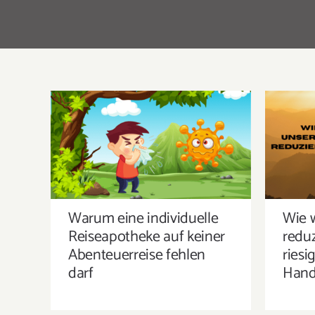
WARUM EINE INDIVIDUELLE
WI
REISEAPOTHEKE AUF KEINER
RE
ABENTEUERREISE FEHLEN
RI
DARF
Warum eine individuelle
Wie 
Reiseapotheke auf keiner
redu
Abenteuerreise fehlen
riesi
darf
Hand