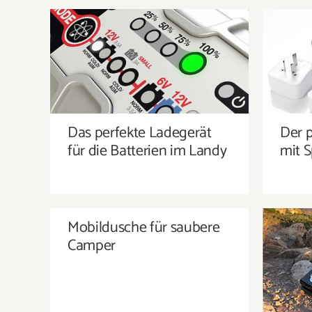
DAS PERFEKTE LADEGERÄT
DER 
FÜR DIE BATTERIEN IM LANDY
MIT
Das perfekte Ladegerät
Der 
für die Batterien im Landy
mit 
MOBILDUSCHE FÜR SAUBERE
Mobildusche für saubere
CAMPER
Camper
UNTE