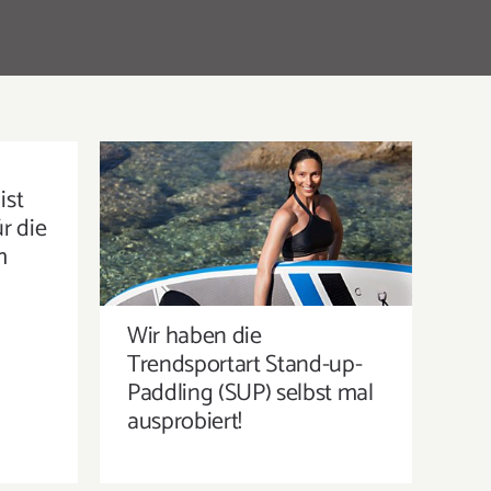
ist
WIR HABEN DIE
r die
TRENDSPORTART STAND-UP-
m
PADDLING (SUP) SELBST MAL
AUSPROBIERT!
Wir haben die
Trendsportart Stand-up-
Paddling (SUP) selbst mal
ausprobiert!