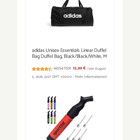
adidas Unisex Essentials Linear Duffel
Bag Duffel Bag, Black/Black/White, M
(
4554759
)
15,99 €
(von August
5, 2026 22:27 GMT +00:00 -
Mehr Informationen
)